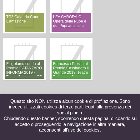
TG3 Calabria Cuore
LEA GAROFALO -
Cantastorie
Opera delle Pupe e
dei Pupi antimafia
Ela, elamu condà al
Francesca Prestia al
Premio CATANZARO
Premio Cassiodoro il
INFORMA 2019 -
Grande 2019, Teatro
Teatro Comunale CZ
Politeama Catanzaro
Questo sito NON utilizza alcun cookie di profilazione. Sono
invece utilizzati cookies di terze parti legati alla presenza dei
social plugin.
Chiudendo questo banner, scorrendo questa pagina, cliccando su
accetto o proseguendo la navigazione in altra maniera,
acconsenti all′uso dei cookies.